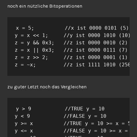
noch ein nützliche Bitoperationen
x = 5;          //x ist 0000 0101 (5)

y = x << 1;     //y ist 0000 1010 (10)

z = y && 0x3;   //z ist 0000 0010 (2)

z = x || 0x3;   //z ist 0000 0111 (7)

z = z >> 2;     //z ist 0000 0001 (1)

z = ~x;         //z ist 1111 1010 (250)
zu guter Letzt noch das Vergleichen
y > 9           //TRUE y = 10

y < 9           //FALSE y = 10

y >= x          //TRUE y = 10 >= x = 5 

y <= x          //FALSE y = 10 >= x = 5
