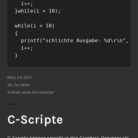
  i++;

}while(i < 10);

while(i < 10)

{

  printf("schlichte Ausgabe: %d\r\n", i)
  i++;

März 23, 2017
do
,
for
,
while
Schreib einen Kommentar
C-Scripte
C-Scripte können sowohl in den Graphics-Designer als