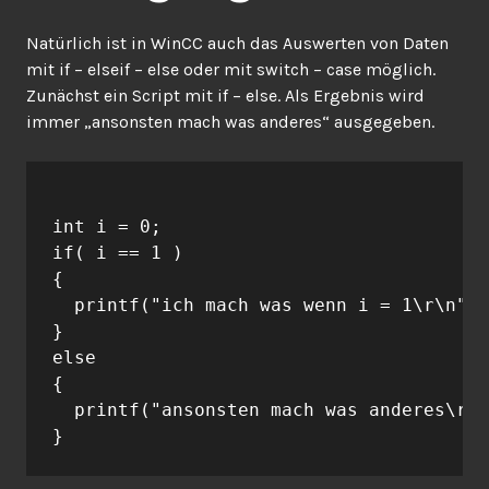
Natürlich ist in WinCC auch das Auswerten von Daten
mit if – elseif – else oder mit switch – case möglich.
Zunächst ein Script mit if – else. Als Ergebnis wird
immer „ansonsten mach was anderes“ ausgegeben.
int i = 0;

if( i == 1 )

{

  printf("ich mach was wenn i = 1\r\n");

}

else

{

  printf("ansonsten mach was anderes\r\n