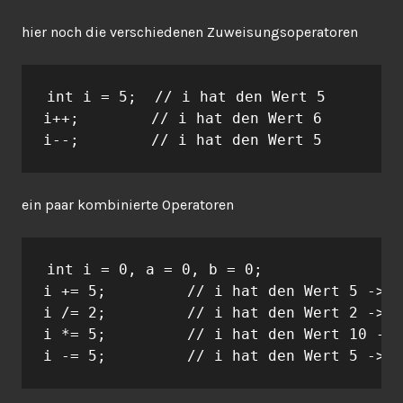
hier noch die verschiedenen Zuweisungsoperatoren
int i = 5;  // i hat den Wert 5

i++;        // i hat den Wert 6

i--;        // i hat den Wert 5
ein paar kombinierte Operatoren
int i = 0, a = 0, b = 0;

i += 5;         // i hat den Wert 5 -> i
i /= 2;         // i hat den Wert 2 -> i
i *= 5;         // i hat den Wert 10 -> 
i -= 5;         // i hat den Wert 5 -> i