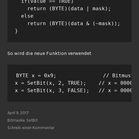
  if(value == TRUE)

    return (BYTE)(data | mask);

  else

    return (BYTE)(data & (~mask));

}
So wird die neue Funktion verwendet
BYTE x = 0x9;               // Bitmuster
x = SetBit(x, 2, TRUE);    // x = 0000 1
x = SetBit(x, 3, FALSE);   // x = 0000 0
April 9, 2017
Bitmaske
,
SetBit
Schreib einen Kommentar