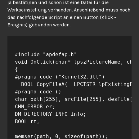
ja bestätigen und schon ist eine Datei für die
Werkseinstellung vorhanden. Anschließend muss noch
das nachfolgende Script an einen Button (Klick –
Ereignis) gebunden werden.
#include "apdefap.h"

void OnClick(char* lpszPictureName, char
{

#pragma code ("Kernel32.dll")

  BOOL CopyFileA(  LPCTSTR lpExistingFil
#pragma code ()

char path[255], srcFile[255], desFile[25
CMN_ERROR er;

DM_DIRECTORY_INFO info;

BOOL rt;

memset(path, 0, sizeof(path));
