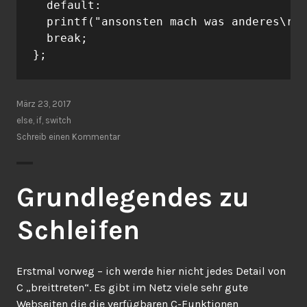
  default:

  printf("ansonsten mach was anderes\r\n
  break;

März 23, 2017
else
,
if
,
switch
Schreib einen Kommentar
Grundlegendes zu
Schleifen
Erstmal vorweg – ich werde hier nicht jedes Detail von
C „breittreten“. Es gibt im Netz viele sehr gute
Webseiten die die verfügbaren C-Funktionen