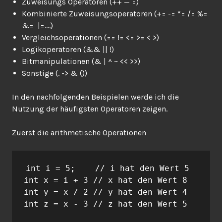
Zuweisungs Operatoren (++ — =)
Kombinierte Zuweisungsoperatoren (+= -= *= /= %=
&= |=….)
Vergleichsoperationen (== != <= >= < >)
Logikoperatoren (&& || !)
Bitmanipulationen (& | ^ ~ << >>)
Sonstige (. -> & ())
In den nachfolgenden Beispielen werde ich die
Nutzung der häufigsten Operatoren zeigen.
Zuerst die arithmetische
Operationen
int i = 5;    // i hat den Wert 5

int x = i + 3 // x hat den Wert 8

int y = x / 2 // y hat den Wert 4

int z = x - 3 // z hat den Wert 5 