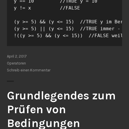
y == 10         //TRUE y = 10

y != x          //FALSE 

(y >= 5) && (y <= 15)  //TRUE y im Berei
(y >= 5) || (y <= 15)  //TRUE immer - da
!((y >= 5) && (y <= 15))  //FALSE weil n
April 2, 2017
Operatoren
Schreib einen Kommentar
Grundlegendes zum
Prüfen von
Bedingungen