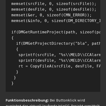
memset(srcFile, 0, sizeof(srcFile));

memset(desFile, 0, sizeof(desFile));

memset(&er, 0, sizeof(CMN_ERROR));

memset(&info, 0, sizeof(DM_DIRECTORY_INF
if(DMGetRuntimeProject(path, sizeof(path
{

  if(DMGetProjectDirectory("bla", path, 
  { 

   sprintf(srcFile, "%s\\MELD\\CCAlarmFi
   sprintf(desFile, "%s\\MELD\\CCAlarmFi
   rt = CopyFileA(srcFile, desFile, FALS
  }

 }

Funktionsbeschreibung:
Bei Buttonklick wird
zunächst das aktuell laufende WinCC-Projekt ermittelt.